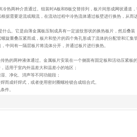
供冷热两种介质通过。组装时A板和B板交替排列，板片间形成网状通道
以根据需要逆流或顺流，在流动过程中冷热流体通过板壁进行换热，从而
是什么。它是由薄金属板压制成具有一定波纹形状的换热板片，然后叠装
紧螺旋重叠压紧而成，板片和垫片的四个角孔形成了流体的分配管和汇集
道，中间有一隔层板片将流体分开，并通过板片进行换热。
供传热的两种液体通过。金属板片安装在一个侧面有固定板和活动压紧板
好，适用于室内外温差大和温差小的地区；
加湿、净化、消声等不同功能段；
钎焊而成钎焊式，或者使用密封圈螺栓锁合成组合式。
况条件。